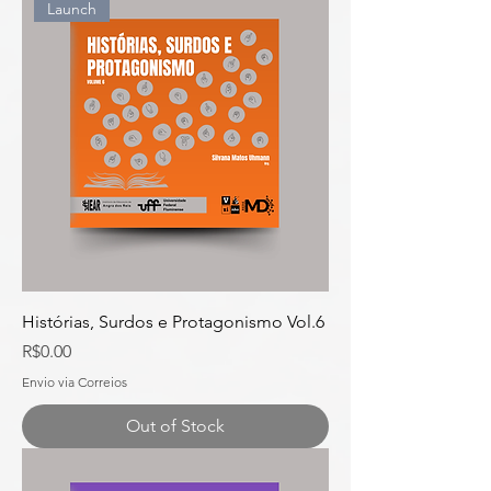
Launch
Histórias, Surdos e Protagonismo Vol.6
Price
R$0.00
Envio via Correios
Out of Stock