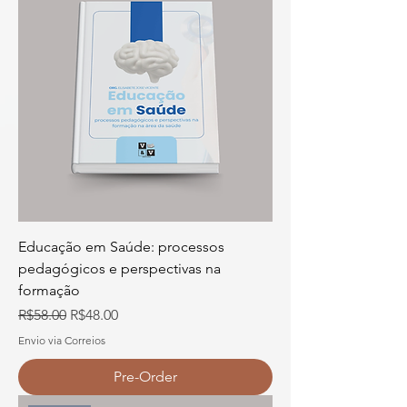
Educação em Saúde: processos
pedagógicos e perspectivas na
formação
Regular Price
Sale Price
R$58.00
R$48.00
Envio via Correios
Pre-Order