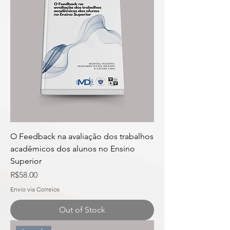
O Feedback na avaliação dos trabalhos
acadêmicos dos alunos no Ensino
Superior
Price
R$58.00
Envio via Correios
Out of Stock