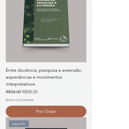
Entre docência, pesquisa e extensão:
experiências e movimentos
interpretativos
Regular Price
Sale Price
R$58.00
R$48.00
Envio via Correios
Pre-Order
Launch