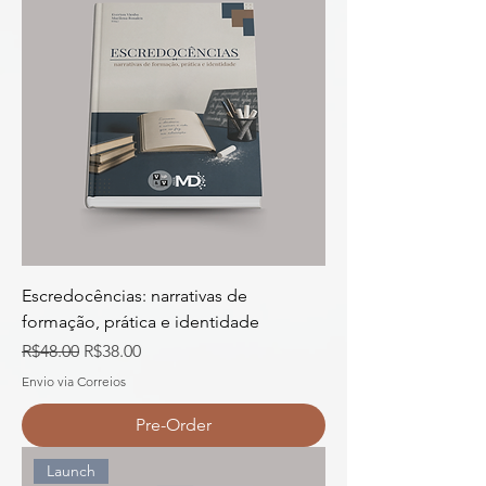
Escredocências: narrativas de
formação, prática e identidade
Regular Price
Sale Price
R$48.00
R$38.00
Envio via Correios
Pre-Order
Launch