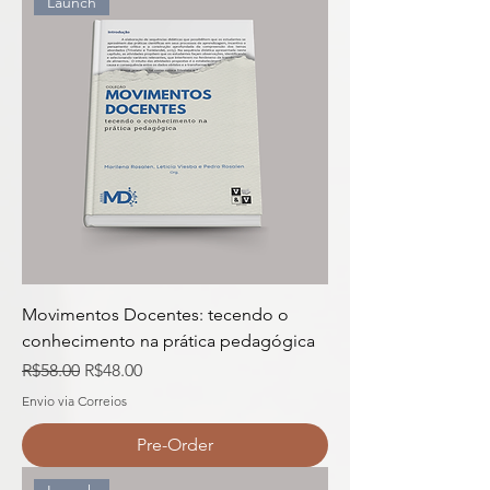
Launch
Movimentos Docentes: tecendo o
conhecimento na prática pedagógica
Regular Price
Sale Price
R$58.00
R$48.00
Envio via Correios
Pre-Order