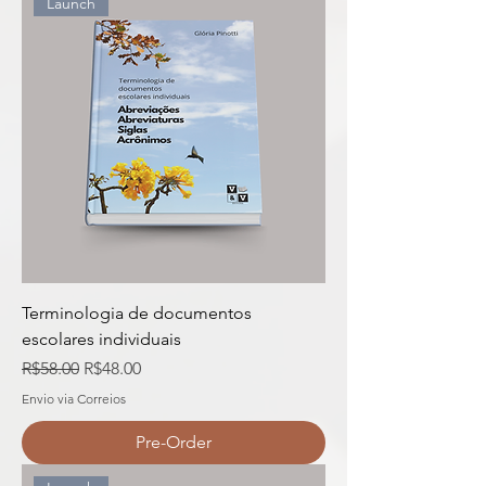
Launch
Terminologia de documentos
escolares individuais
Regular Price
Sale Price
R$58.00
R$48.00
Envio via Correios
Pre-Order