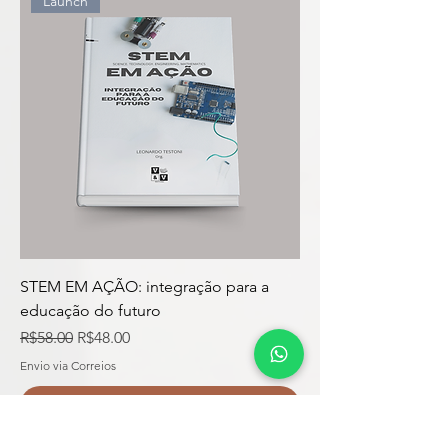
Launch
STEM EM AÇÃO: integração para a
educação do futuro
Regular Price
Sale Price
R$58.00
R$48.00
Envio via Correios
Pre-Order
Launch