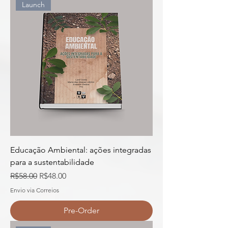
Launch
Educação Ambiental: ações integradas
para a sustentabilidade
Regular Price
Sale Price
R$58.00
R$48.00
Envio via Correios
Pre-Order