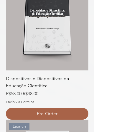
Dispositivos e Diapositivos da
Educação Científica
Regular Price
Sale Price
R$58.00
R$48.00
Envio via Correios
Pre-Order
Launch