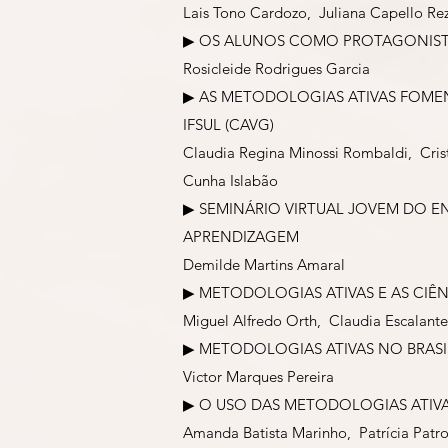
Lais Tono Cardozo, Juliana Capello Rez
▶︎ OS ALUNOS COMO PROTAGONIST
Rosicleide Rodrigues Garcia
▶︎ AS METODOLOGIAS ATIVAS FOM
IFSUL (CAVG)
Claudia Regina Minossi Rombaldi, Crist
Cunha Islabão
▶︎ SEMINÁRIO VIRTUAL JOVEM DO 
APRENDIZAGEM
Demilde Martins Amaral
▶︎ METODOLOGIAS ATIVAS E AS CIÊ
Miguel Alfredo Orth, Claudia Escalant
▶︎ METODOLOGIAS ATIVAS NO BRASI
Victor Marques Pereira
▶︎ O USO DAS METODOLOGIAS ATIV
Amanda Batista Marinho, Patrícia Patro