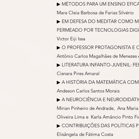
▶︎ MÉTODOS PARA UM ENSINO EFIC
Mara Cleia Barbosa de Farias Silvério
▶︎ EM DEFESA DO MEDITAR COMO 
PERMEADO POR TECNOLOGIAS DIGI
Victor Eiji Issa
▶︎ O PROFESSOR PROTAGONISTA E
Antônio Carlos Magalhães de Menezes 
▶︎ LITERATURA INFANTO-JUVENIL: 
Cisnara Pires Amaral
▶︎ A HISTÓRIA DA MATEMÁTICA C
Andeson Carlos Santos Morais
▶︎ A NEUROCIÊNCIA E NEURODIDÁT
Mirian Pinheiro de Andrade, Ana Maria 
Oliveira Lima e Karla Amâncio Pinto Fi
▶︎ CONTRIBUIÇÕES DAS POLÍTICAS 
Elisângela de Fátima Costa