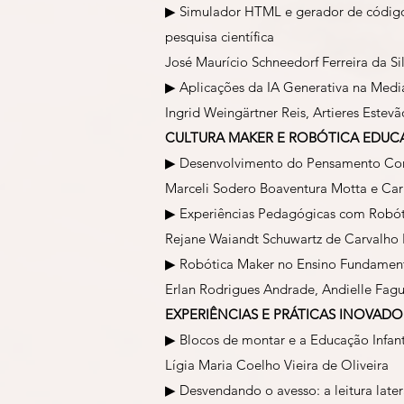
▶ Simulador HTML e gerador de códigos 
pesquisa científica
José Maurício Schneedorf Ferreira da Si
▶ Aplicações da IA Generativa na Med
Ingrid Weingärtner Reis, Artieres Estev
CULTURA MAKER E ROBÓTICA EDUC
▶ Desenvolvimento do Pensamento Compu
Marceli Sodero Boaventura Motta e Carl
▶ Experiências Pedagógicas com Robót
Rejane Waiandt Schuwartz de Carvalho F
▶ Robótica Maker no Ensino Fundamental
Erlan Rodrigues Andrade, Andielle Fag
EXPERIÊNCIAS E PRÁTICAS INOVAD
▶ Blocos de montar e a Educação Infan
Lígia Maria Coelho Vieira de Oliveira
▶ Desvendando o avesso: a leitura late