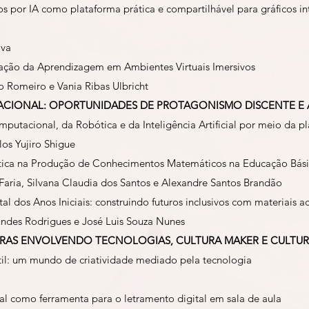
por IA como plataforma prática e compartilhável para gráficos in
lva
iação da Aprendizagem em Ambientes Virtuais Imersivos
ão Romeiro e Vania Ribas Ulbricht
ACIONAL: OPORTUNIDADES DE PROTAGONISMO DISCENTE E A
tacional, da Robótica e da Inteligência Artificial por meio da p
os Yujiro Shigue
ica na Produção de Conhecimentos Matemáticos na Educação Bás
aria, Silvana Claudia dos Santos e Alexandre Santos Brandão
 dos Anos Iniciais: construindo futuros inclusivos com materiais a
undes Rodrigues e José Luis Souza Nunes
ORAS ENVOLVENDO TECNOLOGIAS, CULTURA MAKER E CULTUR
til: um mundo de criatividade mediado pela tecnologia
ral como ferramenta para o letramento digital em sala de aula