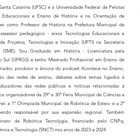
 Santa Catarina (UFSC) e a Universidade Federal de Pelotas
s Educacionais e Ensino de História e na Orientação de
ei como Professor de História na Prefeitura Municipal de
assessor pedagógico - eixos Tecnologias Educacionais e
de Projetos, Tecnologias e Inovação (UPTI) na Secretaria
 (SME). Sou Graduado em História - Licenciatura pela
o Sul (UFRGS) e tenho Mestrado Profissional em Ensino de
Criador, produtor e âncora do podcast Acontece no Ensino,
ão das redes de ensino, debates sobre temas ligados à
ducadores das redes públicas e notícias relacionadas à
os organizadores da 29ª e 30ª Feira Municipal de Ciências e
nei a 1ª Olimpíada Municipal de Robótica de Esteio e a 2ª
sendo responsável por sua expansão regional. Também
nato de Robótica Tecnolygia, financiado pelo CNPq,
ncia e Tecnologia (SNCT) nos anos de 2023 e 2024.