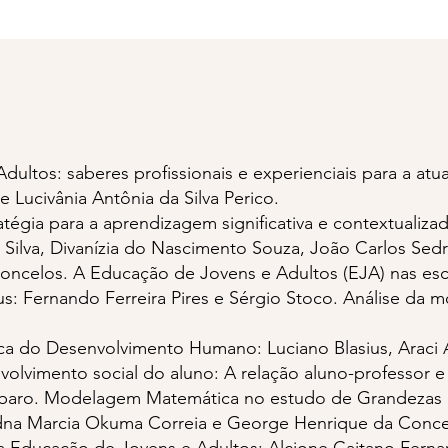
dultos: saberes profissionais e experienciais para a a
e Lucivânia Antônia da Silva Perico.
atégia para a aprendizagem significativa e contextualiza
Silva, Divanízia do Nascimento Souza, João Carlos Sedraz
oncelos. A Educação de Jovens e Adultos (EJA) nas es
: Fernando Ferreira Pires e Sérgio Stoco. Análise da 
ca do Desenvolvimento Humano: Luciano Blasius, Araci As
olvimento social do aluno: A relação aluno-professor e 
baro. Modelagem Matemática no estudo de Grandezas 
dna Marcia Okuma Correia e George Henrique da Conce
a Educação de Jovens e Adultos: Alcione Caitano Ferna