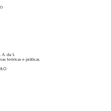
.0
 A. da S.
as teóricas e práticas.
18.0