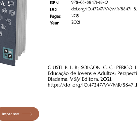
978-65-88471-18-0
ISBN
doi.org/10.47247/VV/MR/88471.18
DOI
209
Pages
2021
Year
GIUSTI, B. L. R.; SOLGON, G. C.; PERICO, L.
Educação de Jovens e Adultos: Perspectiv
Diadema: V&V Editora, 2021.
https://doi.org/10.47247/VV/MR/88471.
Impresso