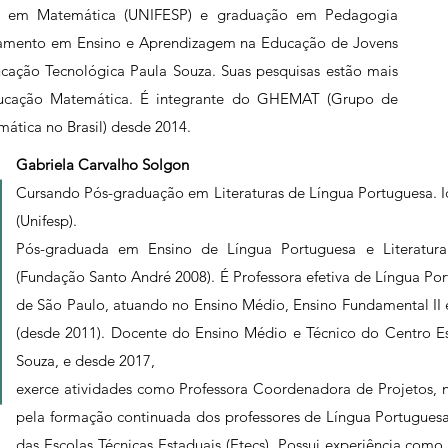
ra em Matemática (UNIFESP) e graduação em Pedagogia
çoamento em Ensino e Aprendizagem na Educação de Jovens
cação Tecnológica Paula Souza. Suas pesquisas estão mais
Educação Matemática. É integrante do GHEMAT (Grupo de
ática no Brasil) desde 2014.
Gabriela Carvalho Solgon
Cursando Pós-graduação em Literaturas de Língua Portuguesa. I
(Unifesp).
Pós-graduada em Ensino de Língua Portuguesa e Literatura
(Fundação Santo André 2008). É Professora efetiva de Língua P
de São Paulo, atuando no Ensino Médio, Ensino Fundamental II 
(desde 2011). Docente do Ensino Médio e Técnico do Centro E
Souza, e desde 2017,
exerce atividades como Professora Coordenadora de Projetos, 
pela formação continuada dos professores de Língua Portuguesa
das Escolas Técnicas Estaduais (Etecs). Possui experiência como