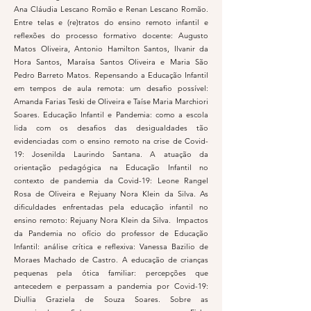
Ana Cláudia Lescano Romão e Renan Lescano Romão.
Entre telas e (re)tratos do ensino remoto infantil e
reflexões do processo formativo docente: Augusto
Matos Oliveira, Antonio Hamilton Santos, Ilvanir da
Hora Santos, Maraísa Santos Oliveira e Maria São
Pedro Barreto Matos. Repensando a Educação Infantil
em tempos de aula remota: um desafio possível:
Amanda Farias Teski de Oliveira e Taíse Maria Marchiori
Soares. Educação Infantil e Pandemia: como a escola
lida com os desafios das desigualdades tão
evidenciadas com o ensino remoto na crise de Covid-
19: Josenilda Laurindo Santana. A atuação da
orientação pedagógica na Educação Infantil no
contexto de pandemia da Covid-19: Leone Rangel
Rosa de Oliveira e Rejuany Nora Klein da Silva. As
dificuldades enfrentadas pela educação infantil no
ensino remoto: Rejuany Nora Klein da Silva. Impactos
da Pandemia no ofício do professor de Educação
Infantil: análise crítica e reflexiva: Vanessa Bazilio de
Moraes Machado de Castro. A educação de crianças
pequenas pela ótica familiar: percepções que
antecedem e perpassam a pandemia por Covid-19:
Diullia Graziela de Souza Soares. Sobre as