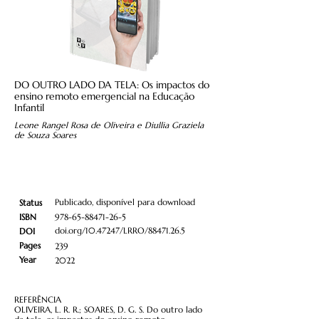
DO OUTRO LADO DA TELA: Os impactos do
ensino remoto emergencial na Educação
Infantil
Leone Rangel Rosa de Oliveira e Diullia Graziela
de Souza Soares
Publicado, disponível para download
Status
ISBN
978-65-88471-26-5
doi.org/10.47247/LRRO/88471.26.5
DOI
Pages
239
Year
2022
REFERÊNCIA
OLIVEIRA, L. R. R.; SOARES, D. G. S. Do outro lado