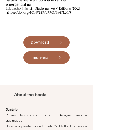
da tela: os impactos do ensino remoto
emergencial na
Educação Infantil. Diadema: V&V Editora, 2021.
https://doi.org/10.47247/LRRO/88471.26.5
Download
Impresso
About the book:
Sumário
Prefácio. Documentos oficiais da Educação Infantil: o
que mudou
durante a pandemia de Covid-19?: Diullia Graziela de