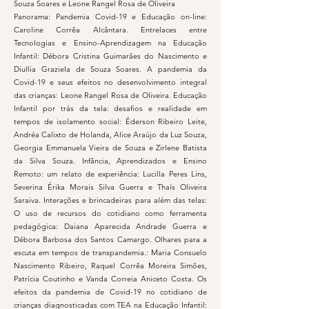
Souza Soares e Leone Rangel Rosa de Oliveira
Panorama: Pandemia Covid-19 e Educação on-line:
Caroline Corrêa Alcântara. Entrelaces entre
Tecnologias e Ensino-Aprendizagem na Educação
Infantil: Débora Cristina Guimarães do Nascimento e
Diullia Graziela de Souza Soares. A pandemia da
Covid-19 e seus efeitos no desenvolvimento integral
das crianças: Leone Rangel Rosa de Oliveira. Educação
Infantil por trás da tela: desafios e realidade em
tempos de isolamento social: Éderson Ribeiro Leite,
Andréa Calixto de Holanda, Alice Araújo da Luz Souza,
Georgia Emmanuela Vieira de Souza e Zirlene Batista
da Silva Souza. Infância, Aprendizados e Ensino
Remoto: um relato de experiência: Lucilla Peres Lins,
Severina Érika Morais Silva Guerra e Thaís Oliveira
Saraiva. Interações e brincadeiras para além das telas:
O uso de recursos do cotidiano como ferramenta
pedagógica: Daiana Aparecida Andrade Guerra e
Débora Barbosa dos Santos Camargo. Olhares para a
escuta em tempos de transpandemia.: Maria Consuelo
Nascimento Ribeiro, Raquel Corrêa Moreira Simões,
Patrícia Coutinho e Vanda Correia Aniceto Costa. Os
efeitos da pandemia de Covid-19 no cotidiano de
crianças diagnosticadas com TEA na Educação Infantil: