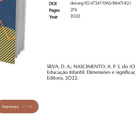
doi.org/10.47247/DAS/88471.82.1
DOI
274
Pages
2022
Year
SILVA, D. A.; NASCIMENTO, A. P. S. do (O
Educação Infantil: Dimensões e signific
Editora, 2022.
Impresso