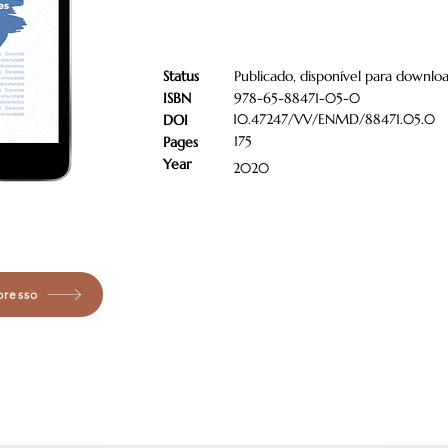
Status
Publicado, disponível para downlo
ISBN
978-65-88471-05-0
10.47247/VV/ENMD/88471.05.0
DOI
175
Pages
Year
2020
presso