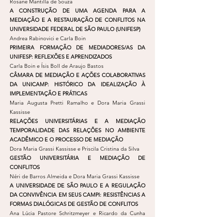
Rosane Mantilla de Souza
A CONSTRUÇÃO DE UMA AGENDA PARA A
MEDIAÇÃO E A RESTAURAÇÃO DE CONFLITOS NA
UNIVERSIDADE FEDERAL DE SÃO PAULO (UNIFESP)
Andrea Rabinovici e Carla Boin
PRIMEIRA FORMAÇÃO DE MEDIADORES/AS DA
UNIFESP: REFLEXÕES E APRENDIZADOS
Carla Boin e Ísis Boll de Araujo Bastos
CÂMARA DE MEDIAÇÃO E AÇÕES COLABORATIVAS
DA UNICAMP: HISTÓRICO DA IDEALIZAÇÃO À
IMPLEMENTAÇÃO E PRÁTICAS
Maria Augusta Pretti Ramalho e Dora Maria Grassi
Kassisse
RELAÇÕES UNIVERSITÁRIAS E A MEDIAÇÃO
TEMPORALIDADE DAS RELAÇÕES NO AMBIENTE
ACADÊMICO E O PROCESSO DE MEDIAÇÃO
Dora Maria Grassi Kassisse e Priscila Cristina da Silva
GESTÃO UNIVERSITÁRIA E MEDIAÇÃO DE
CONFLITOS
Néri de Barros Almeida e Dora Maria Grassi Kassisse
A UNIVERSIDADE DE SÃO PAULO E A REGULAÇÃO
DA CONVIVÊNCIA EM SEUS CAMPI: RESISTÊNCIAS A
FORMAS DIALÓGICAS DE GESTÃO DE CONFLITOS
Ana Lúcia Pastore Schritzmeyer e Ricardo da Cunha