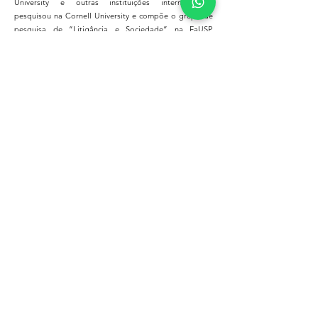
University e outras instituições internacionais,
pesquisou na Cornell University e compõe o grupo de
pesquisa de “Litigância e Sociedade” na FaUSP,
ShinShu University, Óregon University. Pesquisa
racionalidade decisória e metodologias de mediação.
Formadora de mediadores e conciliadores em diversas
instituições a par do Conselho Nacional de Justiça
(Cnj) e Universidade Estadual de Campina (Unicamp).
Foi consultora para mediação no Pnud, Bid,
Panamericano 2007, Programa Serra do Mar do
Governo do Estado de São Paulo; Segurança Cidadã-
MJ-Senasp e na Paj-Coje-PGE. Idealizadora do Projeto
Íntegra de Mediação em Violências e Crimes de
Gênero e Família. Vice-Presidente da Rede
Internacional de Mediação Interdisciplinar (Rimi) e
sócia da Câmara de Arbitragem, Mediação
Interdisciplinar e Empresarial (Camie). É Conselheira
Seccional e Coordenadora na Temática de Mediação na
Escola Superior da Advocacia (OabSP-Esa) gestão
2022-2024
.