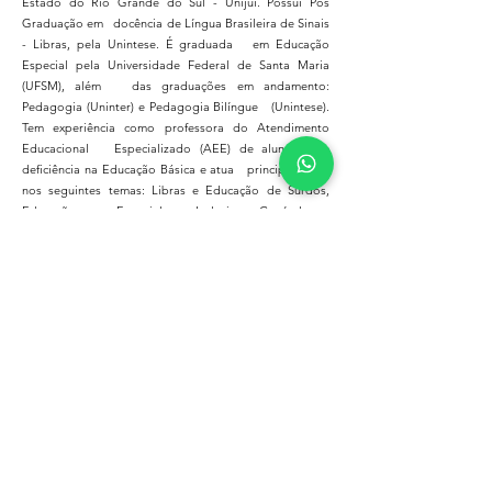
Estado do Rio Grande do Sul - Unijuí. Possui Pós
Graduação em docência de Língua Brasileira de Sinais
- Libras, pela Unintese. É graduada em Educação
Especial pela Universidade Federal de Santa Maria
(UFSM), além das graduações em andamento:
Pedagogia (Uninter) e Pedagogia Bilíngue (Unintese).
Tem experiência como professora do Atendimento
Educacional Especializado (AEE) de alunos com
deficiência na Educação Básica e atua principalmente
nos seguintes temas: Libras e Educação de Surdos,
Educação Especial e Inclusiva, Currículo e
Alfabetização, Diferença e Deficiência, Práticas
Pedagógicas e Formação de professores na
perspectiva da Inclusão, Estágio Curricular
Supervisionado.