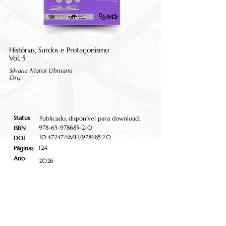
Histórias, Surdos e Protagonismo
Vol. 5
Silvana Matos Uhmann
Org.
Status
Publicado, disponível para download.
978-65-978685-2-0
ISBN
10.47247
/SMU/978685.2.0
DOI
124
Páginas
Ano
2026