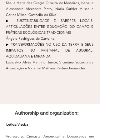
Sheila Maria das Graças Oliveira de Medeiros, Isabelle
Alexsandra Alexandre Pinto, Narla Sathler Musse e
Carlos Mikael Custódio da Silva
▶︎ SUSTENTABILIDADE E SABERES LOCAIS:
ARTICULAÇÕES ENTRE EDUCAÇÃO DO CAMPO E
PRÁTICAS ECOLÓGICAS TRADICIONAIS
Ângelo Rodrigues de Carvalho
▶︎ TRANSFORMAÇÕES NO USO DA TERRA E SEUS
IMPACTOS NO PANTANAL DE ABOBRAL,
AQUIDAUANA E MIRANDA
Lucidalvo Alves Marinho Júnior, Vicentina Socorro da
Anunciação e Nataniel Matheus Paulino Fernandes
Authorship and organization:
Letícia Viesba
Professora, Cientista Ambiental e Doutoranda em