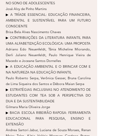
NO SONO DE ADOLESCENTES
José Alcy de Pinho Martins
▶︎ A TRÍADE ESSENCIAL: EDUCAÇÃO FINANCEIRA,
AMBIENTAL E SUSTENTÁVEL PARA UM FUTURO
CONSCIENTE
Brisa Bela Alves Nascimento Chaves
▶︎ CONTRIBUIÇÕES DA LITERATURA INFANTIL PARA
UMA ALFABETIZAÇÃO ECOLÓGICA: UMA PROPOSTA
Adriano Edo Neuenfeldt, Tânia Micheline Miorando,
Derli Juliano Neuenfeldt, Paulo Henrique Vieira de
Macedo e Joceane Santos Dornelles
▶︎ A EDUCAÇÃO AMBIENTAL E O BRINCAR COM E
NA NATUREZA NA EDUCAÇÃO INFANTIL
Paulo Roberto Serpa, Verônica Gesser, Bruna Carolina
de Lima Siqueira dos Santos e Débora Maian Serpa
▶︎ ESTRATÉGIAS INCLUSIVAS NO ATENDIMENTO DE
ESTUDANTES COM TEA SOB A PERSPECTIVA DO
DUA E DA SUSTENTABILIDADE
Gilmara Maria Oliveira Jorge
▶︎ BACIA ESCOLA RIBEIRÃO RAPOSA: FERRAMENTA
EDUCACIONAL PARA PESQUISA, ENSINO E
EXTENSÃO
Andrea Sartori Jabur, Luciana de Souza Moraes, Renan
Meira Teles, Kátia Valéria Marques Cardoso Prates,