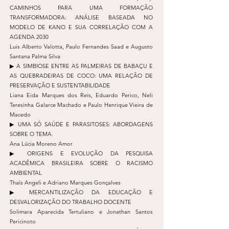
CAMINHOS PARA UMA FORMAÇÃO
TRANSFORMADORA: ANÁLISE BASEADA NO
MODELO DE KANO E SUA CORRELAÇÃO COM A
AGENDA 2030
Luis Alberto Valotta, Paulo Fernandes Saad e Augusto
Santana Palma Silva
▶︎ A SIMBIOSE ENTRE AS PALMEIRAS DE BABAÇU E
AS QUEBRADEIRAS DE COCO: UMA RELAÇÃO DE
PRESERVAÇÃO E SUSTENTABILIDADE
Liana Eida Marques dos Reis, Eduardo Perico, Neli
Teresinha Galarce Machado e Paulo Henrique Vieira de
Macedo
▶︎ UMA SÓ SAÚDE E PARASITOSES: ABORDAGENS
SOBRE O TEMA.
Ana Lúcia Moreno Amor
▶︎ ORIGENS E EVOLUÇÃO DA PESQUISA
ACADÊMICA BRASILEIRA SOBRE O RACISMO
AMBIENTAL
Thaís Angeli e Adriano Marques Gonçalves
▶︎ MERCANTILIZAÇÃO DA EDUCAÇÃO E
DESVALORIZAÇÃO DO TRABALHO DOCENTE
Solimara Aparecida Tertuliano e Jonathan Santos
Pericinoto