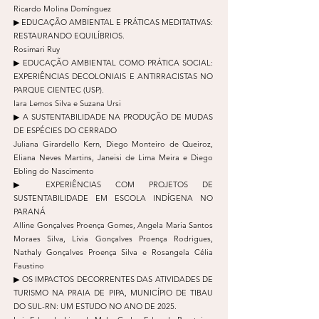
Ricardo Molina Domínguez
▶︎ EDUCAÇÃO AMBIENTAL E PRÁTICAS MEDITATIVAS:
RESTAURANDO EQUILÍBRIOS.
Rosimari Ruy
▶︎ EDUCAÇÃO AMBIENTAL COMO PRÁTICA SOCIAL:
EXPERIÊNCIAS DECOLONIAIS E ANTIRRACISTAS NO
PARQUE CIENTEC (USP).
Iara Lemos Silva e Suzana Ursi
▶︎ A SUSTENTABILIDADE NA PRODUÇÃO DE MUDAS
DE ESPÉCIES DO CERRADO
Juliana Girardello Kern, Diego Monteiro de Queiroz,
Eliana Neves Martins, Janeisi de Lima Meira e Diego
Ebling do Nascimento
▶︎ EXPERIÊNCIAS COM PROJETOS DE
SUSTENTABILIDADE EM ESCOLA INDÍGENA NO
PARANÁ
Alline Gonçalves Proença Gomes, Angela Maria Santos
Moraes Silva, Lívia Gonçalves Proença Rodrigues,
Nathaly Gonçalves Proença Silva e Rosangela Célia
Faustino
▶︎ OS IMPACTOS DECORRENTES DAS ATIVIDADES DE
TURISMO NA PRAIA DE PIPA, MUNICÍPIO DE TIBAU
DO SUL-RN: UM ESTUDO NO ANO DE 2025.