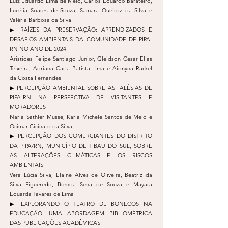
Luiz Eduardo Lima de Melo, Carlos Eduardo Barateiro,
Lucélia Soares de Souza, Samara Queiroz da Silva e
Valéria Barbosa da Silva
▶︎ RAÍZES DA PRESERVAÇÃO: APRENDIZADOS E
DESAFIOS AMBIENTAIS DA COMUNIDADE DE PIPA-
RN NO ANO DE 2024
Aristides Felipe Santiago Junior, Gleidson Cesar Elias
Teixeira, Adriana Carla Batista Lima e Aionyna Rackel
da Costa Fernandes
▶︎ PERCEPÇÃO AMBIENTAL SOBRE AS FALÉSIAS DE
PIPA-RN NA PERSPECTIVA DE VISITANTES E
MORADORES
Narla Sathler Musse, Karla Michele Santos de Melo e
Ocimar Cicinato da Silva
▶︎ PERCEPÇÃO DOS COMERCIANTES DO DISTRITO
DA PIPA/RN, MUNICÍPIO DE TIBAU DO SUL, SOBRE
AS ALTERAÇÕES CLIMÁTICAS E OS RISCOS
AMBIENTAIS
Vera Lúcia Silva, Elaine Alves de Oliveira, Beatriz da
Silva Figueredo, Brenda Sena de Souza e Mayara
Eduarda Tavares de Lima
▶︎ EXPLORANDO O TEATRO DE BONECOS NA
EDUCAÇÃO: UMA ABORDAGEM BIBLIOMÉTRICA
DAS PUBLICAÇÕES ACADÊMICAS