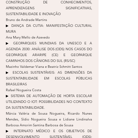
CONSTRUÇÃO DE CONHECIMENTOS,
APRENDIZAGENS SIGNIFICATIVAS,
SUSTENTABILIDADE E INOVAÇÃO
Bruno de Andrade Martins
▶︎ DANÇA DA CUTIA: MANIFESTAÇÃO CULTURAL
MURA
Ana Mary Mello de Azevedo
▶︎ GEOPARQUES MUNDIAIS DA UNESCO E A
AGENDA 2030: ANÁLISE DOS (ODS) NOS CASOS DO
GEOPARQUE ARARIPE (CE) E GEOPARQUE
CAMINHOS DOS CÂNIONS DO SUL (RS/SC)
Mazinho Valdemar Viana e Beatriz Schmitt Santos
▶︎ ESCOLAS SUSTENTÁVEIS: AS DIMENSÕES DA
SUSTENTABILIDADE EM ESCOLAS PÚBLICAS
BRASILEIRAS
Rafael Nogueira Costa
▶︎ SISTEMA DE AUTOMAÇÃO DE HORTA ESCOLAR
UTILIZANDO O IOT: POSSIBILIDADES NO CONTEXTO
DA SUSTENTABILIDADE.
Márcia Valéria de Sousa Nogueira, Ricardo Nunes
Mendes, Sídio Nogueira Sousa e Lidiane Lindinalva
Barbosa Amorim Santina Barbosa de Sousa
▶︎ INTERNATO MÉDICO E OS OBJETIVOS DE
DESENVOLVIMENTO SUSTENTÁVEL (ODS):