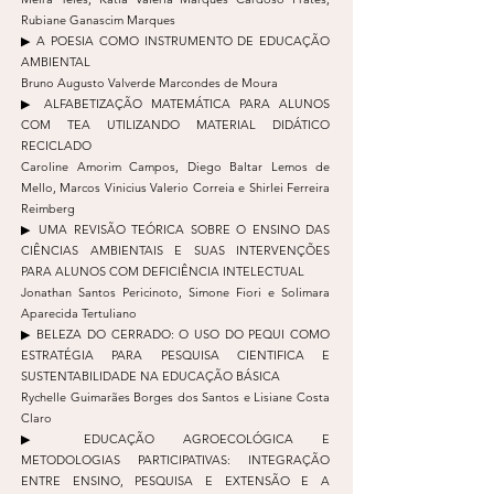
Rubiane Ganascim Marques
▶︎ A POESIA COMO INSTRUMENTO DE EDUCAÇÃO
AMBIENTAL
Bruno Augusto Valverde Marcondes de Moura
▶︎ ALFABETIZAÇÃO MATEMÁTICA PARA ALUNOS
COM TEA UTILIZANDO MATERIAL DIDÁTICO
RECICLADO
Caroline Amorim Campos, Diego Baltar Lemos de
Mello, Marcos Vinicius Valerio Correia e Shirlei Ferreira
Reimberg
▶︎ UMA REVISÃO TEÓRICA SOBRE O ENSINO DAS
CIÊNCIAS AMBIENTAIS E SUAS INTERVENÇÕES
PARA ALUNOS COM DEFICIÊNCIA INTELECTUAL
Jonathan Santos Pericinoto, Simone Fiori e Solimara
Aparecida Tertuliano
▶︎ BELEZA DO CERRADO: O USO DO PEQUI COMO
ESTRATÉGIA PARA PESQUISA CIENTIFICA E
SUSTENTABILIDADE NA EDUCAÇÃO BÁSICA
Rychelle Guimarães Borges dos Santos e Lisiane Costa
Claro
▶︎ EDUCAÇÃO AGROECOLÓGICA E
METODOLOGIAS PARTICIPATIVAS: INTEGRAÇÃO
ENTRE ENSINO, PESQUISA E EXTENSÃO E A