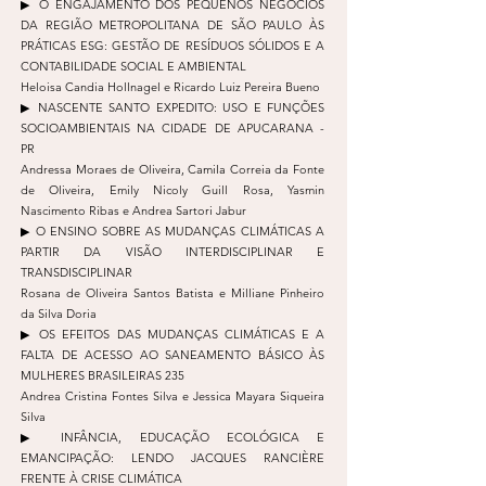
▶︎ O ENGAJAMENTO DOS PEQUENOS NEGÓCIOS
DA REGIÃO METROPOLITANA DE SÃO PAULO ÀS
PRÁTICAS ESG: GESTÃO DE RESÍDUOS SÓLIDOS E A
CONTABILIDADE SOCIAL E AMBIENTAL
Heloisa Candia Hollnagel e Ricardo Luiz Pereira Bueno
▶︎ NASCENTE SANTO EXPEDITO: USO E FUNÇÕES
SOCIOAMBIENTAIS NA CIDADE DE APUCARANA -
PR
Andressa Moraes de Oliveira, Camila Correia da Fonte
de Oliveira, Emily Nicoly Guill Rosa, Yasmin
Nascimento Ribas e Andrea Sartori Jabur
▶︎ O ENSINO SOBRE AS MUDANÇAS CLIMÁTICAS A
PARTIR DA VISÃO INTERDISCIPLINAR E
TRANSDISCIPLINAR
Rosana de Oliveira Santos Batista e Milliane Pinheiro
da Silva Doria
▶︎ OS EFEITOS DAS MUDANÇAS CLIMÁTICAS E A
FALTA DE ACESSO AO SANEAMENTO BÁSICO ÀS
MULHERES BRASILEIRAS 235
Andrea Cristina Fontes Silva e Jessica Mayara Siqueira
Silva
▶︎ INFÂNCIA, EDUCAÇÃO ECOLÓGICA E
EMANCIPAÇÃO: LENDO JACQUES RANCIÈRE
FRENTE À CRISE CLIMÁTICA