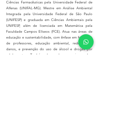
Ciências Farmacêuticas pela Universidade Federal de
Alfenas (UNIFAL-MG). Mestre em Análise Ambiental
Integrada pela Universidade Federal de São Paulo
(UNIFESP) e graduada em Ciências Ambientais pela
UNIFESP, além de licenciada em Matemática pela
Faculdade Campos Elíseos (FCE). Atua nas áreas de
educação e sustentabilidade, com ênfase em formação
de professores, educação ambiental, redução de
danos, e prevenção do uso de álcool e drogas por
adolescentes. Também desenvolve pesquisas sobre
gestão de resíduos sólidos, paisagem urbana e
práticas socioambientais. Coordenadora de projetos
da Rede Internacional Movimentos Docentes, à frente
da comissão científica do Congresso Internacional
Movimentos Docentes; e Coordenadora Editorial da
V&V Editora nas áreas de Ciências Exatas e da Terra. Já
atuou como docente da rede estadual de São Paulo
nas disciplinas de Ciências, Matemática e Projeto de
Vida, bem como em programas de educação ambiental
e sustentabilidade no âmbito escolar e universitário.