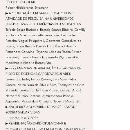
ESPORTE ESCOLAR
Reiner Hildebrandt-Stramann
▶ A “EDUCAÇÃO EM SAÚDE BUCAL” COMO
ATIVIDADE DE PESQUISA NA UNIVERSIDADE:
PERSPECTIVAS E EXPERIÊNCIAS DE ESTUDANTES
Taís de Souza Barbosa, Brenda Soares Ribeiro, Camilly
Rocha da Silva, Emanuella Fernandes, Gabrielle
Ferreira Noguti Pasquareli, Geovanna Gonçalves de
Souza, Joyce Beatriz Dantas Luiz, Maria Eduarda
Fernandes Carvalho, Tayanne Laise da Rocha Pirixan
Louzeiro, Thereza Emilia Figueiredo Wychniauskas
Medeiros e Victoria Barros Atui
▶ FERRAMENTAS DE AVALIAÇÃO DE FATORES DE
RISCO DE DOENÇAS CARDIOVASCULARES
Leonardo Hesley Ferraz Durans, Lara Susan Silva
Garcez, Helen Nara da Silva e Silva, Thamyres da Cruz
Miranda, Leonardo Henrique Ribeiro Garcez, André
Herbert Bulhão Fontenelle, Alessandra Priscila
Agustinho Mostarda e Cristiano Teixeira Mostarda
▶ BACTERIÓFAGOS: VÍRUS DE BACTÉRIAS QUE
PODEM SALVAR VIDAS
Elisabete José Vicente
▶ REABILITAÇÃO CARDIOPULMONAR E
MUSCULOESQUELÉTICA EM IDOSOS PÓS-COVID-19: