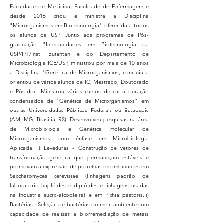
Faculdade de Medicina, Faculdade de Enfermagem e
desde 2016 criou e ministra a Disciplina
"Microrganismos em Biotecnologia" oferecida a todos
os alunos da USP. Junto aos programas de Pós-
graduação "Inter-unidades em Biotecnologia da
USP/IPT/Inst. Butantan e do Departamento de
Microbiologia ICB/USP, ministrou por mais de 10 anos
a Disciplina "Genética de Microrganismos; concluiu a
orientou de vários alunos de IC, Mestrado, Doutorado
e Pós-doc. Ministrou vários cursos de curta duração
condensados de "Genética de Microrganismos" em
outras Universidades Públicas Federais ou Estaduais
(AM, MG, Brasilia, RS). Desenvolveu pesquisas na área
de Microbiologia e Genética molecular de
Microrganismos, com ênfase em Microbiologia
Aplicada: i) Leveduras - Construção de vetores de
transformação genética que permaneçam estáveis e
promovam a expressão de proteínas recombinantes em
Saccharomyces cerevisiae (linhagens padrão de
laboratorio haplóides e diplóides e linhagens usadas
na Industria sucro-alcooleira) e em Pichia pastoris.ii)
Bactérias - Seleção de bactérias do meio ambiente com
capacidade de realizar a biorremediação de metais