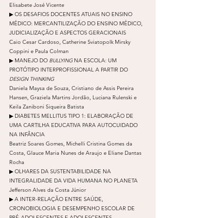
Elisabete José Vicente
▶ OS DESAFIOS DOCENTES ATUAIS NO ENSINO
MÉDICO: MERCANTILIZAÇÃO DO ENSINO MÉDICO,
JUDICIALIZAÇÃO E ASPECTOS GERACIONAIS
Caio Cesar Cardoso, Catherine Sviatopolk Mirsky
Coppini e Paula Colman
▶ MANEJO DO
BULLYING
NA ESCOLA: UM
PROTÓTIPO INTERPROFISSIONAL A PARTIR DO
DESIGN THINKING
Daniela Maysa de Souza, Cristiano de Assis Pereira
Hansen, Graziela Martins Jordão, Luciana Rulenski e
Keila Zaniboni Siqueira Batista
▶ DIABETES MELLITUS TIPO 1: ELABORAÇÃO DE
UMA CARTILHA EDUCATIVA PARA AUTOCUIDADO
NA INFÂNCIA
Beatriz Soares Gomes, Michelli Cristina Gomes da
Costa, Glauce Maria Nunes de Araujo e Eliane Dantas
Rocha
▶ OLHARES DA SUSTENTABILIDADE NA
INTEGRALIDADE DA VIDA HUMANA NO PLANETA
Jefferson Alves da Costa Júnior
▶ A INTER-RELAÇÃO ENTRE SAÚDE,
CRONOBIOLOGIA E DESEMPENHO ESCOLAR DE
PRÉ-ADOLESCENTES E ADOLESCENTES