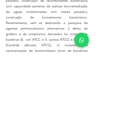
pesados, construção de recombinantes bacterianos
com capacidade aumenta de realizar biorremediação
de aguas contaminadas com metais pesados,
construção de biossensores bacterianos.
Recentemente, vem se dedicando a pesquisa de
agentes antimicrobianos alternativos: i) efeito de
grafeno e de compósitos derivados no controle de
bactérias (E. coli ATCC e S. aureus ATCC) e leveduras
(Candida albicans ATCC); ii) isolamento e
caracterização de bacteriofagos (vírus de bactérias)
com capacidade potencial para lisar bactérias que
desenvolvem múltipla resistência a antibióticos - MDR
(Enterobactérias como E coli, Pseudomonas, Gram
positivas, como S. aureus). Publicou vários trabalhos
em Revistas Internacionais e Nacionais e em Anais de
Congressos Internacionais e Nacionais. Possui várias
Patentes Nacionais referentes a Aplicações
Biotecnológicas de Microrganismos Concedidas pelo
INPI.