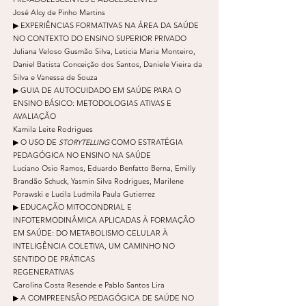
José Alcy de Pinho Martins
▶ EXPERIÊNCIAS FORMATIVAS NA ÁREA DA SAÚDE
NO CONTEXTO DO ENSINO SUPERIOR PRIVADO
Juliana Veloso Gusmão Silva, Leticia Maria Monteiro,
Daniel Batista Conceição dos Santos, Daniele Vieira da
Silva e Vanessa de Souza
▶ GUIA DE AUTOCUIDADO EM SAÚDE PARA O
ENSINO BÁSICO: METODOLOGIAS ATIVAS E
AVALIAÇÃO
Kamila Leite Rodrigues
▶ O USO DE
STORYTELLING
COMO ESTRATÉGIA
PEDAGÓGICA NO ENSINO NA SAÚDE
Luciano Osio Ramos, Eduardo Benfatto Berna, Emilly
Brandão Schuck, Yasmin Silva Rodrigues, Marilene
Porawski e Lucila Ludmila Paula Gutierrez
▶ EDUCAÇÃO MITOCONDRIAL E
INFOTERMODINÂMICA APLICADAS À FORMAÇÃO
EM SAÚDE: DO METABOLISMO CELULAR À
INTELIGÊNCIA COLETIVA, UM CAMINHO NO
SENTIDO DE PRÁTICAS
REGENERATIVAS
Carolina Costa Resende e Pablo Santos Lira
▶ A COMPREENSÃO PEDAGÓGICA DE SAÚDE NO