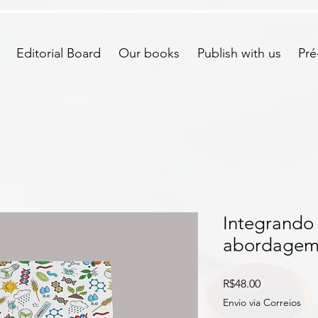
Editorial Board
Our books
Publish with us
Pré
Integrando
abordagem
Price
R$48.00
Envio via Correios