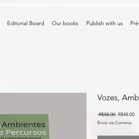
Editorial Board
Our books
Publish with us
Pré
Vozes, Amb
Regular
Sa
 R$58.00 
R$48.00
Price
Pr
Envio via Correios