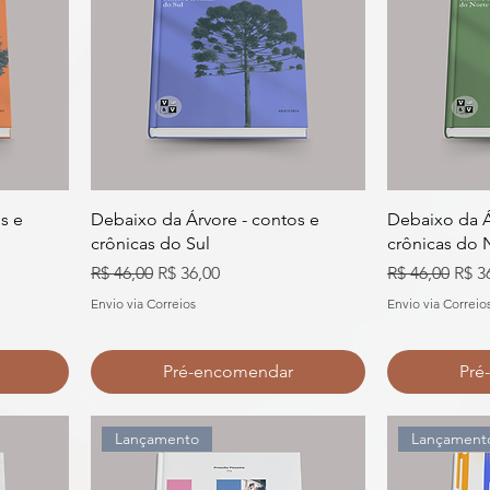
s e
Debaixo da Árvore - contos e
Debaixo da Á
crônicas do Sul
crônicas do 
al
Preço normal
Preço promocional
Preço normal
Preç
R$ 46,00
R$ 36,00
R$ 46,00
R$ 3
Envio via Correios
Envio via Correio
Pré-encomendar
Pré
Lançamento
Lançament