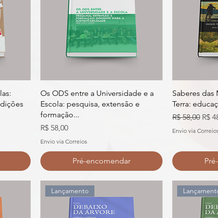
las:
Os ODS entre a Universidade e a
Saberes das 
adições
Escola: pesquisa, extensão e
Terra: educaçã
formação...
Preço normal
Preç
R$ 58,00
R$ 4
al
Preço
R$ 58,00
Envio via Correio
Envio via Correios
Pré-encomendar
Pré
Lançamento
Lançament