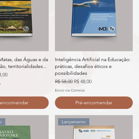
Matas, das Águas e da
Inteligência Artificial na Educação:
o, territorialidades...
práticas, desafios éticos e
possibilidades
o promocional
8,00
Preço normal
Preço promocional
R$ 58,00
R$ 48,00
s
Envio via Correios
-encomendar
Pré-encomendar
o
Lançamento