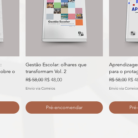
:
Gestão Escolar: olhares que
Aprendizage
sobre o
transformam Vol. 2
para o prota
Preço normal
Preço promocional
Preço normal
Preç
R$ 58,00
R$ 48,00
R$ 58,00
R$ 4
al
Envio via Correios
Envio via Correio
Pré-encomendar
Pré