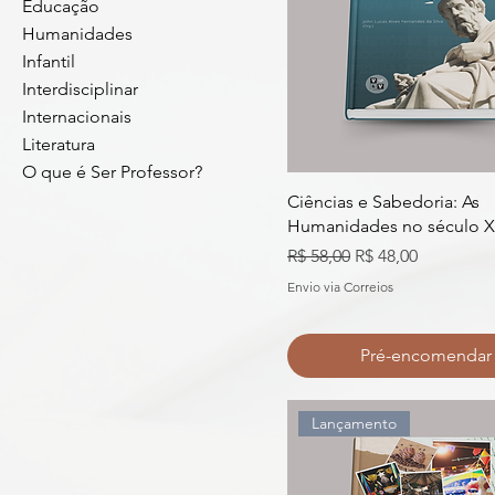
Educação
Humanidades
Infantil
Interdisciplinar
Internacionais
Literatura
O que é Ser Professor?
Ciências e Sabedoria: As
Humanidades no século X
Preço normal
Preço promocion
R$ 58,00
R$ 48,00
Envio via Correios
Pré-encomendar
Lançamento