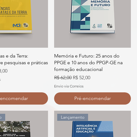
as e da Terra:
Memória e Futuro: 25 anos do
e pesquisas e práticas
PPGE e 10 anos do PPGP-GE na
formação educacional
o promocional
8,00
Preço normal
Preço promocional
R$ 62,00
R$ 52,00
s
Envio via Correios
-encomendar
Pré-encomendar
o
Lançamento