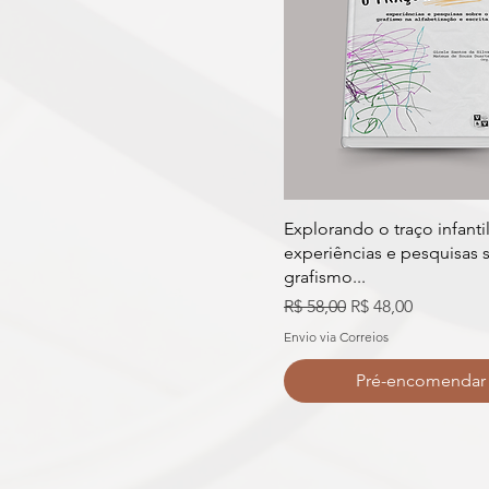
Explorando o traço infantil
experiências e pesquisas 
grafismo...
Preço normal
Preço promocion
R$ 58,00
R$ 48,00
Envio via Correios
Pré-encomendar