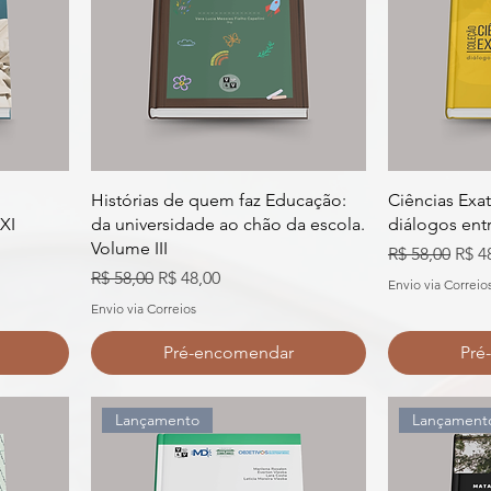
Histórias de quem faz Educação:
Ciências Exat
XI
da universidade ao chão da escola.
diálogos entr
Volume III
al
Preço normal
Preç
R$ 58,00
R$ 4
Preço normal
Preço promocional
R$ 58,00
R$ 48,00
Envio via Correio
Envio via Correios
Pré-encomendar
Pré
Lançamento
Lançament