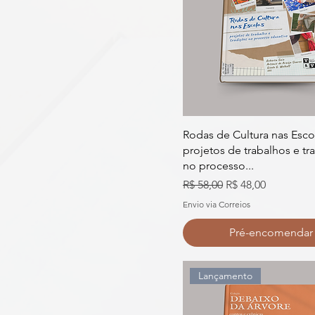
Rodas de Cultura nas Esco
projetos de trabalhos e tr
no processo...
Preço normal
Preço promocion
R$ 58,00
R$ 48,00
Envio via Correios
Pré-encomendar
Lançamento