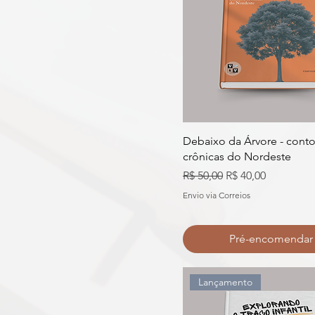
Debaixo da Árvore - conto
crônicas do Nordeste
Preço normal
Preço promocion
R$ 50,00
R$ 40,00
Envio via Correios
Pré-encomendar
Lançamento