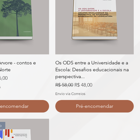
rvore - contos e
Os ODS entre a Universidade e a
Norte
Escola: Desafios educacionais na
perspectiva...
o promocional
6,00
Preço normal
Preço promocional
R$ 58,00
R$ 48,00
s
Envio via Correios
-encomendar
Pré-encomendar
o