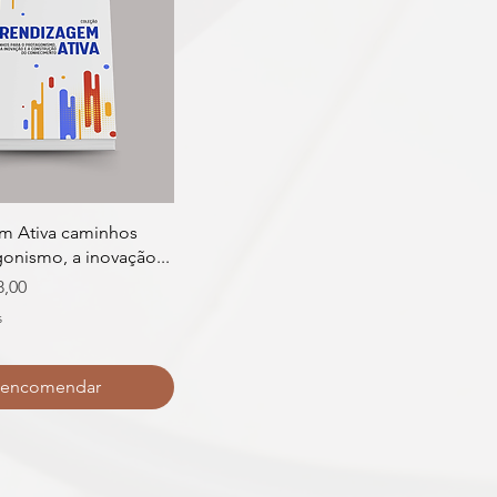
m Ativa caminhos
gonismo, a inovação...
o promocional
8,00
s
-encomendar