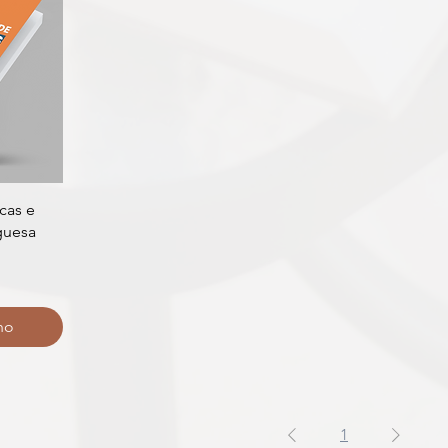
cas e
guesa
al
ho
1