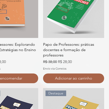
essores: Explorando
Papo de Professores: práticas
stratégias no Ensino
docentes e formação de
professores
o promocional
Preço normal
Preço promocional
8,00
R$ 38,00
R$ 28,00
s
Envio via Correios
-encomendar
Adicionar ao carrinho
Destaque