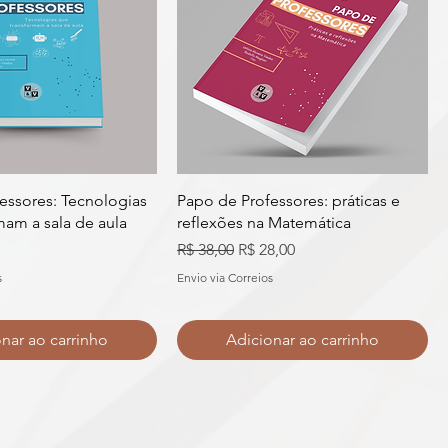
essores: Tecnologias
Papo de Professores: práticas e
mam a sala de aula
reflexões na Matemática
Preço normal
Preço promocional
R$ 38,00
R$ 28,00
s
Envio via Correios
nar ao carrinho
Adicionar ao carrinho