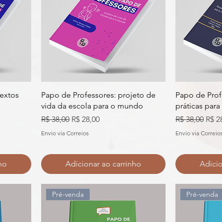
textos
Papo de Professores: projeto de
Papo de Profe
vida da escola para o mundo
práticas para 
al
Preço normal
Preço promocional
Preço normal
Preç
R$ 38,00
R$ 28,00
R$ 38,00
R$ 2
Envio via Correios
Envio via Correio
ho
Adicionar ao carrinho
Adicio
Pré-venda
Pré-venda