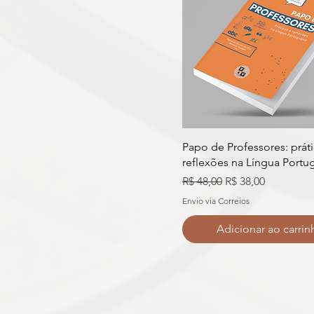
Papo de Professores: práti
reflexões na Língua Portu
Preço normal
Preço promocion
R$ 48,00
R$ 38,00
Envio via Correios
Adicionar ao carrin