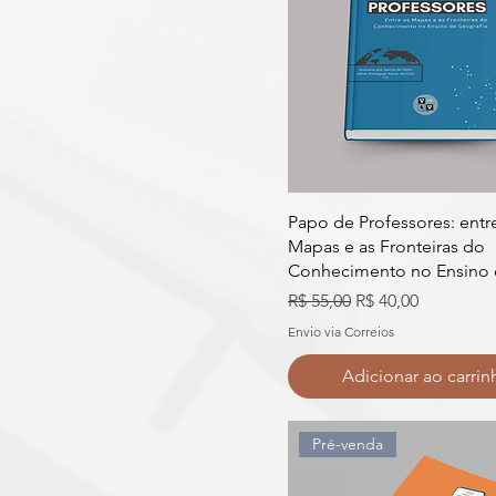
Papo de Professores: entr
Mapas e as Fronteiras do
Conhecimento no Ensino
Preço normal
Preço promocion
R$ 55,00
R$ 40,00
Envio via Correios
Adicionar ao carrin
Pré-venda