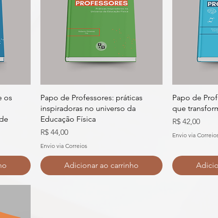
e os
Papo de Professores: práticas
Papo de Prof
inspiradoras no universo da
que transfor
 de
Educação Física
Preço
R$ 42,00
al
Preço
R$ 44,00
Envio via Correio
Envio via Correios
ho
Adicionar ao carrinho
Adicio