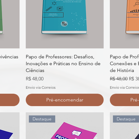
vivências
Papo de Professores: Desafios,
Papo de Prof
Inovações e Práticas no Ensino de
Conexões e E
Ciências
de História
al
Preço
Preço normal
Preç
R$ 48,00
R$ 48,00
R$ 3
Envio via Correios
Envio via Correio
Pré-encomendar
Pré
Destaque
Destaque