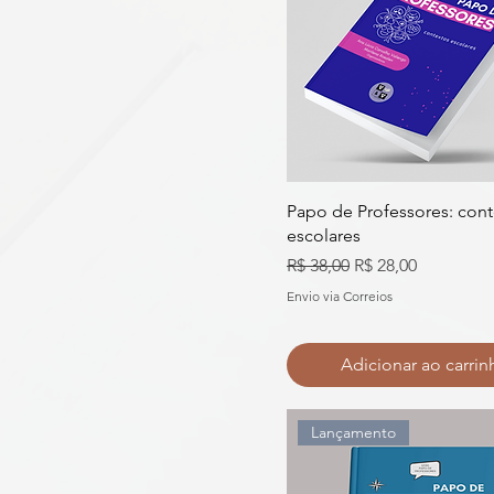
Papo de Professores: con
escolares
Preço normal
Preço promocion
R$ 38,00
R$ 28,00
Envio via Correios
Adicionar ao carrin
Lançamento