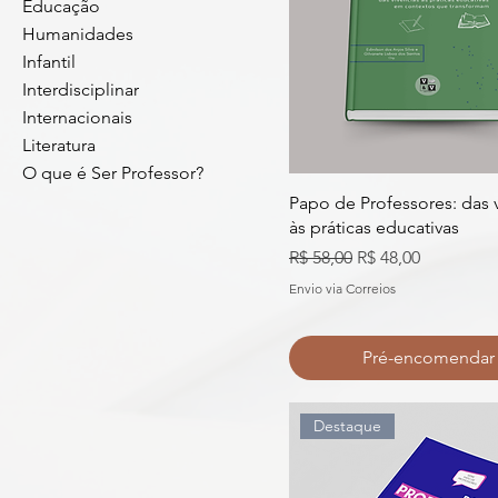
Educação
Humanidades
Infantil
Interdisciplinar
Internacionais
Literatura
O que é Ser Professor?
Papo de Professores: das 
às práticas educativas
Preço normal
Preço promocion
R$ 58,00
R$ 48,00
Envio via Correios
Pré-encomendar
Destaque