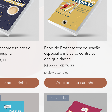
ssores: relatos e
Papo de Professores: educação
inspirar
especial e inclusiva contra as
desigualdades
o promocional
8,00
Preço normal
Preço promocional
R$ 38,00
R$ 28,00
s
Envio via Correios
nar ao carrinho
Adicionar ao carrinho
Pré-venda