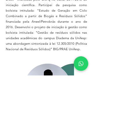
iniciação científica. Participei da pesquisa como
bolsista intitulada: "Estudo de Geração em Ciclo
Combinado a partir de Biogás e Resíduos Sólidos"
financiada pela Aneel/Petrobrás durante o ano de
2016. Desenvolvi o projeto de iniciação à gestão como
bolsista intitulada: "Gestão de resíduos sólidos nas
unidades acadêmicas do campus Diadema da Unifesp:
uma abordagem sintonizada à lei 12.305/2010 (Política
Nacional de Resíduos Sólidos)" BIG/PRAE Unifesp.
Ricardo Giusti
Médico ortopedista, especialista pelo MEC e pela
Sociedade Brasileira de Ortopedia (SBOT). Faz