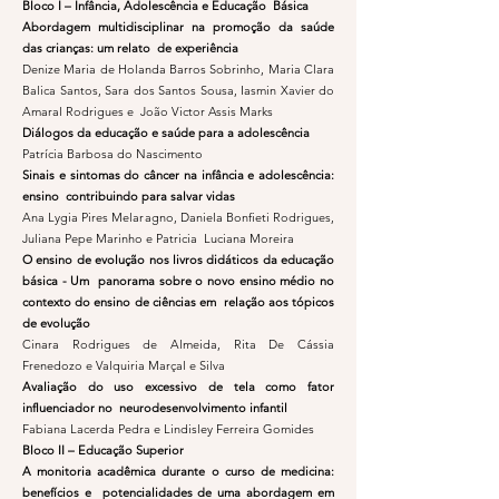
Bloco I – Infância, Adolescência e Educação Básica
Abordagem multidisciplinar na promoção da saúde
das crianças: um relato de experiência
Denize Maria de Holanda Barros Sobrinho, Maria Clara
Balica Santos, Sara dos Santos Sousa, Iasmin Xavier do
Amaral Rodrigues e João Victor Assis Marks
Diálogos da educação e saúde para a adolescência
Patrícia Barbosa do Nascimento
Sinais e sintomas do câncer na infância e adolescência:
ensino contribuindo para salvar vidas
Ana Lygia Pires Melaragno, Daniela Bonfieti Rodrigues,
Juliana Pepe Marinho e Patricia Luciana Moreira
O ensino de evolução nos livros didáticos da educação
básica - Um panorama sobre o novo ensino médio no
contexto do ensino de ciências em relação aos tópicos
de evolução
Cinara Rodrigues de Almeida, Rita De Cássia
Frenedozo e Valquiria Marçal e Silva
Avaliação do uso excessivo de tela como fator
influenciador no neurodesenvolvimento infantil
Fabiana Lacerda Pedra e Lindisley Ferreira Gomides
Bloco II – Educação Superior
A monitoria acadêmica durante o curso de medicina:
benefícios e potencialidades de uma abordagem em