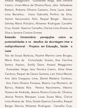
Amaral Meggiolaro Guimarães Veiga, Iana Ferreira
Castro, Lívian Maria de Oliveira Paiva, Júlia Valladares
Badaró, Roberta Oliveira Caetano, Anna Laura Juber
Lima Barcellos, Lhara Gabriella Porfírio da Silva,
Yasmin Vasconcelos Talin, Raquel Berger Deorce,
Schirley Maria Policário, Nilcemar Rodrigues Carvalho
Cruz, Gisele Queiroz Carvalho, Clarice Lima Alvares da
Silva e Janaina Cristina Gomes
Extensão Universitária: percepções sobre as
potencialidades e os desafios da abordagem inter e
multiprofissional - Projetos em Educação, Saúde e
Lazer
Taís de Souza Barbosa, Pauline Martins Leite Borges,
Maria Eliza da Consolação Soares, Ana Carolina
Santos Aquino, Emilly Dutra Amaral Meggiolaro
Guimarães Veiga, Iana Ferreira Castro, Aline Alves
Cardoso, Raquel de Cássia Santana, Laís Vieira Maciel,
Ana Júlia Cangussu Lima, Daniel Madeira Cardoso,
Ana Clara Oliveira Fonseca, Beatriz Luz Monteiro de
Barros, Rafaela Reis Pereira Nascimento, Alberto
Teixeira de Andrade, Jéssica Pereira Costa de Oliveira;
Jéssica Pereira Marques; Lucas Souza Maia, Clarice
Lima Alvares da Silva, Gisele Queiroz Carvalho, Raquel
Berger Deorce, Nilcemar Rodrigues Carvalho Cruz,