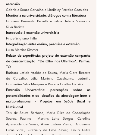
ascensão
Gabriela Souza Carvalho e Lindisley Ferreira Gomides
Monitoria na universidade: diálogos com a literatura
Giovanni Bernardo Perrella e Sylvia Helena Souza da
Silva Batista
Introdução à extensão universitária
Filipe Stigliano Hille
Integralização entre ensino, pesquisa e extensão
Luisa Martins Simmer
Relato de experiência: projeto de extensão campanha
de conscientização "De Olho nos Olhinhos", Palmas,
TO
Bárbara Leticia Ataide de Souza, Maria Clara Bezerra
de Carvalho, Júlia Marinho Cavalcante, Ludmilla
Guimarães Silva Marques e Rosana Coelho Galvão
Extensão Universitária: percepções sobre as
potencialidades e os desafios da abordagem inter e
multiprofissional - Projetos em Saúde Bucal e
Nutricional
Taís de Souza Barbosa, Maria Eliza da Consolação
Soares, Pauline Martins Leite Borges, Carolina
Aparecida de Sousa, Aline Lisboa Vieira, Giovanna
Lucas Vidal, Grazielly de Lima Xavier, Emilly Dutra