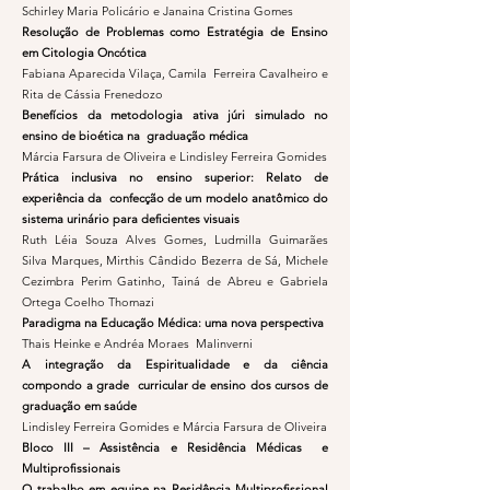
Schirley Maria Policário e Janaina Cristina Gomes
Resolução de Problemas como Estratégia de Ensino
em Citologia Oncótica
Fabiana Aparecida Vilaça, Camila Ferreira Cavalheiro e
Rita de Cássia Frenedozo
Benefícios da metodologia ativa júri simulado no
ensino de bioética na graduação médica
Márcia Farsura de Oliveira e Lindisley Ferreira Gomides
Prática inclusiva no ensino superior: Relato de
experiência da confecção de um modelo anatômico do
sistema urinário para deficientes visuais
Ruth Léia Souza Alves Gomes, Ludmilla Guimarães
Silva Marques, Mirthis Cândido Bezerra de Sá, Michele
Cezimbra Perim Gatinho, Tainá de Abreu e Gabriela
Ortega Coelho Thomazi
Paradigma na Educação Médica: uma nova perspectiva
Thais Heinke e Andréa Moraes Malinverni
A integração da Espiritualidade e da ciência
compondo a grade curricular de ensino dos cursos de
graduação em saúde
Lindisley Ferreira Gomides e Márcia Farsura de Oliveira
Bloco III – Assistência e Residência Médicas e
Multiprofissionais
O trabalho em equipe na Residência Multiprofissional