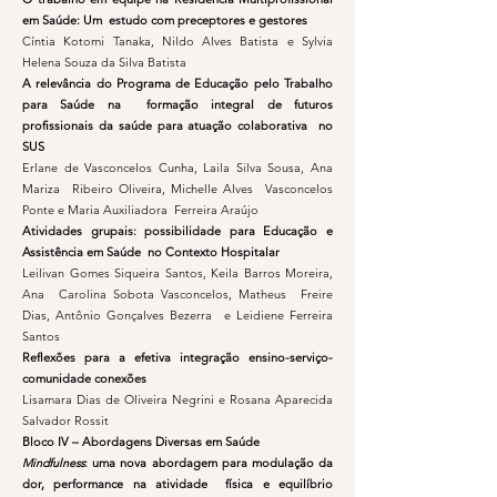
em Saúde: Um estudo com preceptores e gestores
Cíntia Kotomi Tanaka, Nildo Alves Batista e Sylvia
Helena Souza da Silva Batista
A relevância do Programa de Educação pelo Trabalho
para Saúde na formação integral de futuros
profissionais da saúde para atuação colaborativa no
SUS
Erlane de Vasconcelos Cunha, Laila Silva Sousa, Ana
Mariza Ribeiro Oliveira, Michelle Alves Vasconcelos
Ponte e Maria Auxiliadora Ferreira Araújo
Atividades grupais: possibilidade para Educação e
Assistência em Saúde no Contexto Hospitalar
Leilivan Gomes Siqueira Santos, Keila Barros Moreira,
Ana Carolina Sobota Vasconcelos, Matheus Freire
Dias, Antônio Gonçalves Bezerra e Leidiene Ferreira
Santos
Reflexões para a efetiva integração ensino-serviço-
comunidade conexões
Lisamara Dias de Oliveira Negrini e Rosana Aparecida
Salvador Rossit
Bloco IV – Abordagens Diversas em Saúde
Mindfulness
: uma nova abordagem para modulação da
dor, performance na atividade física e equilíbrio