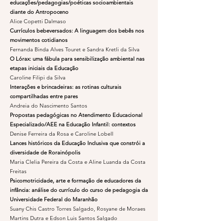
educações/pedagogias/poéticas socioambientais
diante do Antropoceno
Alice Copetti Dalmaso
Currículos bebeversados: A linguagem dos bebês nos
movimentos cotidianos
Fernanda Binda Alves Touret e Sandra Kretli da Silva
O Lórax: uma fábula para sensibilização ambiental nas
etapas iniciais da Educação
Caroline Filipi da Silva
Interações e brincadeiras: as rotinas culturais
compartilhadas entre pares
Andreia do Nascimento Santos
Propostas pedagógicas no Atendimento Educacional
Especializado/AEE na Educação Infantil: contextos
Denise Ferreira da Rosa e Caroline Lobell
Lances históricos da Educação Inclusiva que constrói a
diversidade de Rorainópolis
Maria Clelia Pereira da Costa e Aline Luanda da Costa
Freitas
Psicomotricidade, arte e formação de educadores da
infância: análise do currículo do curso de pedagogia da
Universidade Federal do Maranhão
Suany Chis Castro Torres Salgado, Rosyane de Moraes
Martins Dutra e Edson Luis Santos Salgado