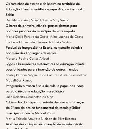
Os caminhos da escrita e da leitura no território da
Educação Infantil - Partilha de experiência – Escola AB
Sabin
Daniela Frigatto, Silvia Adrião e Suzy Vieira
Olhares da primeira infância: portas abertas para
políticas públicas do município de Rorainópolis
Maria Clelia Pereira da Costa, Aline Luanda da Costa
Freitas e Ormecinda Oliveira da Costa Santos
Festival de Integração na Escola: construção coletiva
por meio das linguagens da escola
Marcelo Rocino Carias Arlotti
Jogos e brincadeiras matemáticas na educação infantil:
possibilidades para a invenção de outros mundos
Shirley Patrícia Nogueira de Castro e Almeida e Joelma
Magalhães Ramos
Integrando o museu à sala de aula: o papel dos livros
paradidáticos na educação museológica
Júlia Roberta Cominatto da Silva
O Desenho do Lugar: um estudo de caso com crianças
do 2º ano do ensino fundamental da escola pública
municipal do Recife Manoel Rolim
Marlla Fabíola Araújo e Nielson da Silva Bezerra
As vozes das crianças: inauguração do mundo inédito