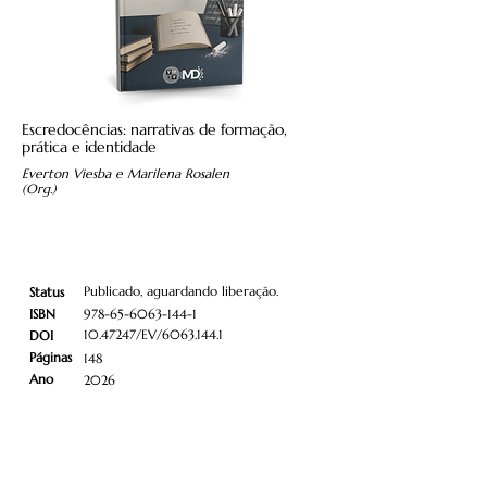
Escredocências: narrativas de formação,
prática e identidade
Everton Viesba e Marilena Rosalen
(Org.)
Publicado, aguardando liberação.
Status
ISBN
978-65-6063-144-1
10.47247
/EV/6063.144.1
DOI
Páginas
148
Ano
2026