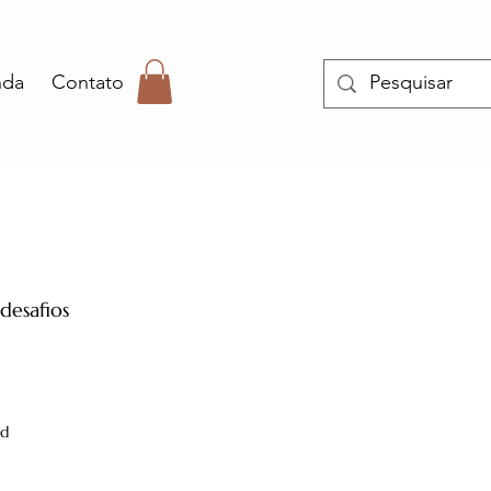
nda
Contato
 desafios
ad