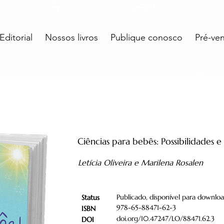
ditorial
Nossos livros
Publique conosco
Pré-ve
Ciências para bebês: Possibilidades e
Letícia Oliveira e Marilena Rosalen
Publicado, disponível para downlo
Status
978-65-88471-62-3
ISBN
doi.org/10.47247/LO/88471.62.3
DOI