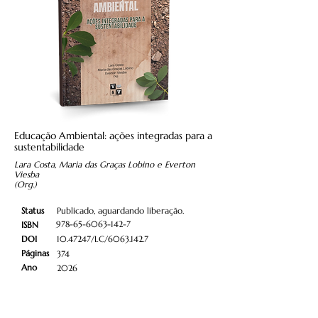
Educação Ambiental: ações integradas para a
sustentabilidade
Lara Costa, Maria das Graças Lobino e Everton
Viesba
(Org.)
Status
Publicado, aguardando liberação.
978-65-6063-142-7
ISBN
DOI
10.47247
/LC/6063.142.7
Páginas
374
Ano
2026