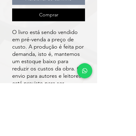
Comprar
O livro está sendo vendido
em pré-venda a preço de
custo. A produção é feita por
demanda, isto é, mantemos
um estoque baixo para
reduzir os custos da obra. O
envio para autores e leitores
está previsto para ser
realizado em até 30 dias após
a compra.
Faça o download do e-book
gratuitamente
em: https://www.vveditora.co
m/nossoslivros