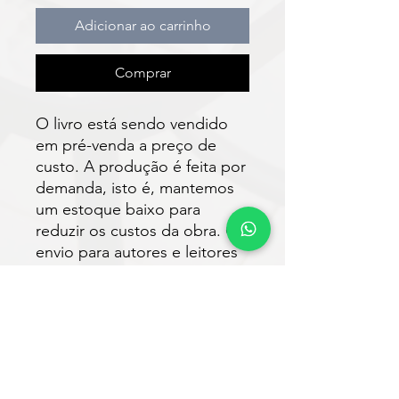
Adicionar ao carrinho
Comprar
O livro está sendo vendido
em pré-venda a preço de
custo. A produção é feita por
demanda, isto é, mantemos
um estoque baixo para
reduzir os custos da obra. O
envio para autores e leitores
está previsto para ser
realizado em até 30 dias após
a compra.
Faça o download do e-book
gratuitamente