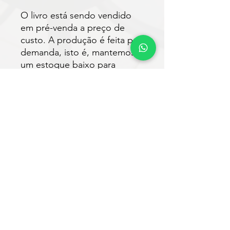
O livro está sendo vendido
em pré-venda a preço de
custo. A produção é feita por
demanda, isto é, mantemos
um estoque baixo para
reduzir os custos da obra. O
envio para autores e leitores
está previsto para ser
realizado em até 30 dias após
a impressão.
E-mail:
contato@vveditora.com