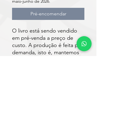
maio-junho de 2026.
Pré-encomendar
O livro está sendo vendido
em pré-venda a preço de
custo. A produção é feita por
demanda, isto é, mantemos
um estoque baixo para
reduzir os custos da obra. O
envio para autores e leitores
está previsto para ser
realizado em até 30 dias após
a impressão.