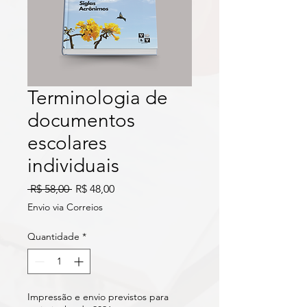
Terminologia de
documentos
escolares
individuais
Preço
Preço
 R$ 58,00 
R$ 48,00
normal
promocional
Envio via Correios
Quantidade
*
Impressão e envio previstos para