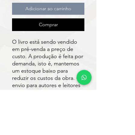
Adicionar ao carrinho
Comprar
O livro está sendo vendido
em pré-venda a preço de
custo. A produção é feita por
demanda, isto é, mantemos
um estoque baixo para
reduzir os custos da obra. O
envio para autores e leitores
está previsto para ser
realizado em até 30 dias após
a compra.
Faça o download do e-book
gratuitamente