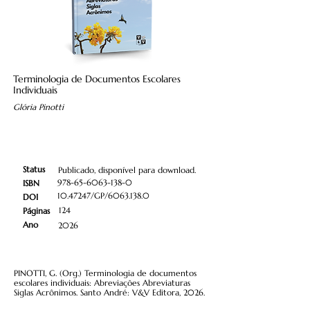
Terminologia de Documentos Escolares
Individuais
Glória Pinotti
Status
Publicado, disponível para download.
978-65-6063-138-0
ISBN
10.47247
/GP/6063.138.0
DOI
124
Páginas
Ano
2026
PINOTTI, G. (Org.) Terminologia de documentos
escolares individuais: Abreviações Abreviaturas
Siglas Acrônimos. Santo André: V&V Editora, 2026.